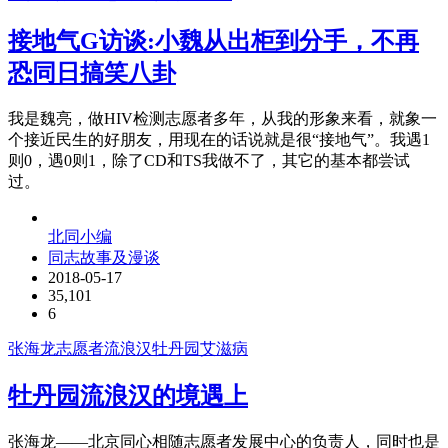
接地气G访谈:小魏从出柜到分手，不再
恐同日搞笑八卦
我是魏亮，做HIV检测志愿者多年，从我的形象来看，就象一
个接近民生的好朋友，用现在的话说就是很“接地气”。我遇1
则0，遇0则1，除了CD和TS我做不了，其它的基本都尝试
过。
北同小编
同志故事及漫谈
2018-05-17
35,101
6
张海龙
志愿者
流浪汉
牡丹园
艾滋病
牡丹园流浪汉的境遇上
张海龙——北京同心相随志愿者发展中心的负责人，同时也是