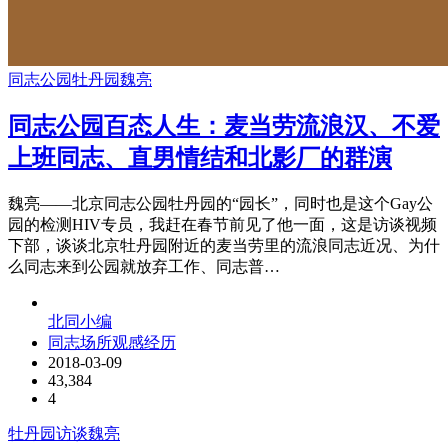
同志公园
牡丹园
魏亮
同志公园百态人生：麦当劳流浪汉、不爱
上班同志、直男情结和北影厂的群演
魏亮——北京同志公园牡丹园的“园长”，同时也是这个Gay公
园的检测HIV专员，我赶在春节前见了他一面，这是访谈视频
下部，谈谈北京牡丹园附近的麦当劳里的流浪同志近况、为什
么同志来到公园就放弃工作、同志普…
北同小编
同志场所观感经历
2018-03-09
43,384
4
牡丹园
访谈
魏亮