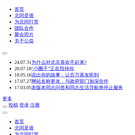
首页
北同是谁
为北同打赏
团队合作
聚会照片
关于公益
24.07.31
为什么对北京喜欢不起来?
20.07.18
“小圈子”正在毁掉你
18.05.16
说出你的故事，让百万基友听到
17.07.27
网站名称更改，与政府部门加深合作
17.03.05
老版本同志问答和同志生活导航将停止服务
更多
投稿
登录
注册
首页
北同是谁
为北同打赏