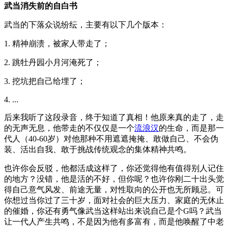
武当消失前的自白书
武当的下落众说纷纭，主要有以下几个版本：
1. 精神崩溃，被家人带走了；
2. 跳牡丹园小月河淹死了；
3. 挖坑把自己给埋了；
4. ...
后来我听了这段录音，终于知道了真相！他原来真的走了，走
的无声无息，他带走的不仅仅是一个
流浪汉
的生命，而是那一
代人（40-60岁）对他那种不用遮遮掩掩、敢做自己、不会伪
装、活出自我、敢于挑战传统观念的集体精神共鸣。
也许你会反驳，他都活成这样了，你还觉得他有值得别人记住
的地方？没错，他是活的不好，但你呢？也许你刚二十出头觉
得自己意气风发、前途无量，对性取向的公开也无所顾忌。可
你想过当你过了三十岁，面对社会的巨大压力、家庭的无休止
的催婚，你还有勇气像武当这样站出来说自己是个G吗？武当
让一代人产生共鸣，不是因为他有多富有，而是他唤醒了中老