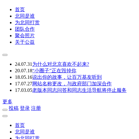
首页
北同是谁
为北同打赏
团队合作
聚会照片
关于公益
24.07.31
为什么对北京喜欢不起来?
20.07.18
“小圈子”正在毁掉你
18.05.16
说出你的故事，让百万基友听到
17.07.27
网站名称更改，与政府部门加深合作
17.03.05
老版本同志问答和同志生活导航将停止服务
更多
投稿
登录
注册
首页
北同是谁
为北同打赏