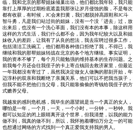
临，我和北京的那帮姐妹倾巢出动，他们都比我年轻，我只能
靠打上厚厚的过期粉底遮盖我那张让岁月侵蚀的脸，不是每次
都有收获，有时候，JC会来扫黄，我们都脱掉高跟鞋和JC斗
智斗勇，凡是我们站过街的姐妹，没有一个没「进去」过，放
出来后，也没有一个洗心革面，我们没有本的本事，除这样用
这样的方式生活，我们什么都不会，因为我年纪较大以及和姐
妹收入的差距，让我有了从良的想法，我去应聘过很多工作，
包括清洁工洗碗工，他们都用各种借口拒绝了我，不得已，我
继续和我的那帮姐妹转战在北京的各个地方继续。事实证明，
我的资本不够了，每个月只能勉强的维持基本的生存问题。之
前我每个月还会往我侄子的卡上寄点钱回去救济家里，但最近
一年我都没有寄过了，虽然我决定做女人做胸的那刻开始，年
迈淳朴的双亲和我断绝了亲属关系，他们可以不把我当孩子，
但我不能不把他们当父母，我只能靠偷偷的寄钱给我侄子的方
式赡养父母。
我越发的感到危机感，我毕生的愿望就是当一个真正的女人，
哪怕是一年，一个月，一天，一个小时，一分钟，一秒钟。我
都可以知足的闭上眼睛离开这个世界，但我清楚，以我的能力
做不到，我真的做不到，所以，我怀抱着哪怕万分之一的可能
也想通过网络的方式找到一个真正爱我支持我的男人。