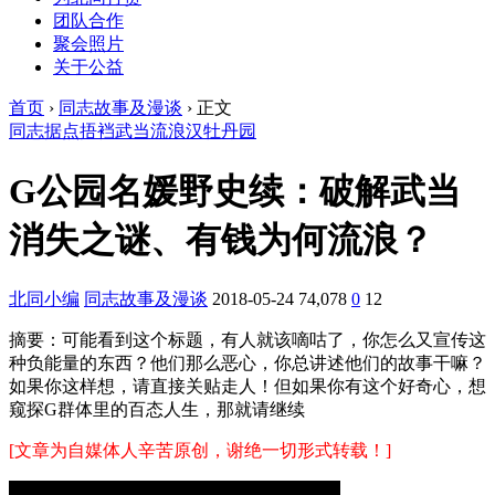
团队合作
聚会照片
关于公益
首页
›
同志故事及漫谈
›
正文
同志据点
捂裆
武当
流浪汉
牡丹园
G公园名媛野史续：破解武当
消失之谜、有钱为何流浪？
北同小编
同志故事及漫谈
2018-05-24
74,078
0
12
摘要：
可能看到这个标题，有人就该嘀咕了，你怎么又宣传这
种负能量的东西？他们那么恶心，你总讲述他们的故事干嘛？
如果你这样想，请直接关贴走人！但如果你有这个好奇心，想
窥探G群体里的百态人生，那就请继续
[文章为自媒体人辛苦原创，谢绝一切形式转载！]