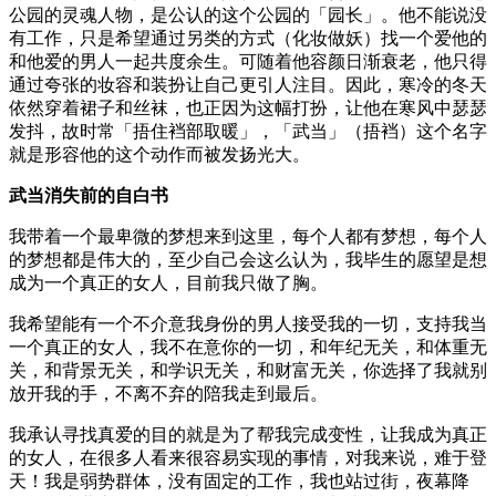
公园的灵魂人物，是公认的这个公园的「园长」。他不能说没
有工作，只是希望通过另类的方式（化妆做妖）找一个爱他的
和他爱的男人一起共度余生。可随着他容颜日渐衰老，他只得
通过夸张的妆容和装扮让自己更引人注目。因此，寒冷的冬天
依然穿着裙子和丝袜，也正因为这幅打扮，让他在寒风中瑟瑟
发抖，故时常「捂住裆部取暖」，「武当」（捂裆）这个名字
就是形容他的这个动作而被发扬光大。
武当消失前的自白书
我带着一个最卑微的梦想来到这里，每个人都有梦想，每个人
的梦想都是伟大的，至少自己会这么认为，我毕生的愿望是想
成为一个真正的女人，目前我只做了胸。
我希望能有一个不介意我身份的男人接受我的一切，支持我当
一个真正的女人，我不在意你的一切，和年纪无关，和体重无
关，和背景无关，和学识无关，和财富无关，你选择了我就别
放开我的手，不离不弃的陪我走到最后。
我承认寻找真爱的目的就是为了帮我完成变性，让我成为真正
的女人，在很多人看来很容易实现的事情，对我来说，难于登
天！我是弱势群体，没有固定的工作，我也站过街，夜幕降