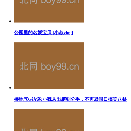
公园里的名媛宝贝 [小叔vlog]
接地气G访谈:小魏从出柜到分手，不再恐同日搞笑八卦