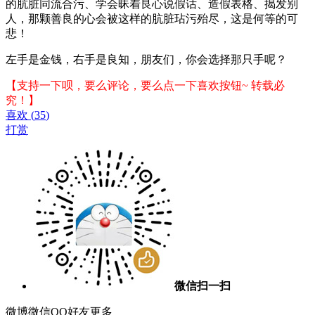
的肮脏同流合污、学会昧着良心说假话、造假表格、揭发别
人，那颗善良的心会被这样的肮脏玷污殆尽，这是何等的可
悲！
左手是金钱，右手是良知，朋友们，你会选择那只手呢？
【支持一下呗，要么评论，要么点一下喜欢按钮~ 转载必
究！】
喜欢
(
35
)
打赏
微信扫一扫
微博
微信
QQ好友
更多