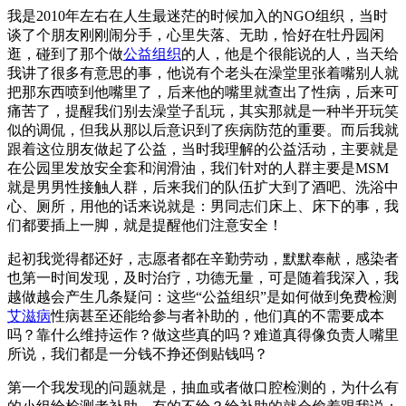
我是2010年左右在人生最迷茫的时候加入的NGO组织，当时
谈了个朋友刚刚闹分手，心里失落、无助，恰好在牡丹园闲
逛，碰到了那个做
公益组织
的人，他是个很能说的人，当天给
我讲了很多有意思的事，他说有个老头在澡堂里张着嘴别人就
把那东西喷到他嘴里了，后来他的嘴里就查出了性病，后来可
痛苦了，提醒我们别去澡堂子乱玩，其实那就是一种半开玩笑
似的调侃，但我从那以后意识到了疾病防范的重要。而后我就
跟着这位朋友做起了公益，当时我理解的公益活动，主要就是
在公园里发放安全套和润滑油，我们针对的人群主要是MSM
就是男男性接触人群，后来我们的队伍扩大到了酒吧、洗浴中
心、厕所，用他的话来说就是：男同志们床上、床下的事，我
们都要插上一脚，就是提醒他们注意安全！
起初我觉得都还好，志愿者都在辛勤劳动，默默奉献，感染者
也第一时间发现，及时治疗，功德无量，可是随着我深入，我
越做越会产生几条疑问：这些“公益组织”是如何做到免费检测
艾滋病
性病甚至还能给参与者补助的，他们真的不需要成本
吗？靠什么维持运作？做这些真的吗？难道真得像负责人嘴里
所说，我们都是一分钱不挣还倒贴钱吗？
第一个我发现的问题就是，抽血或者做口腔检测的，为什么有