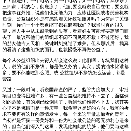
下？但是打了一个电话，另一个电话，又一个电话，我联系了
三四家，我的心，彻底凉了，他们要么就说自己在忙，要么就
把这事往外推，说他们也无能为力，应该让医院或者慈善机构
负责。公益组织不是有感染着关怀这项服务吗？为何到了关键
时刻，你们一个个都退缩了都在躲着我们？我当时真的很失
望，是人生中从未感觉到的失落，看着好友可能就要离我们而
去了，最该帮他们的组织却不闻不问见死不救！不过还好，我
的朋友他吉人天相，关键时刻挺过了难关。但从那以后，我真
的看清了这些组织的面孔，也就慢慢不再做公益了。
每个从公益组织出去得人都会这么说：他们啊，专坑我们这种
人，说的他们不挣钱，都是做义务的，其实，捞的油水比谁都
多，要不然能吃那么肥。或 公益组织不挣钱怎么运营，都是
套路；
又过了一段时间，听说国家查的严了，监管力度加大了，审批
项目也变得困难许多，有一些公益组织维持不下去了，面临倒
闭的危险，有的则已经倒闭了，听到他们维持不下去，我其实
心里不是惋惜而是一种庆幸。我希望这是好的方向，我真的祈
求不要再有这样的事情发生，每一个来这里做志愿者的青年，
当初都是怀揣一份美好和一份为社会做公益的毫无功利心进来
的，但当他们深入到这里，发现他如此的肮脏，他们要与这样