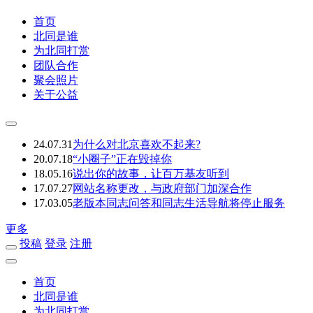
首页
北同是谁
为北同打赏
团队合作
聚会照片
关于公益
24.07.31
为什么对北京喜欢不起来?
20.07.18
“小圈子”正在毁掉你
18.05.16
说出你的故事，让百万基友听到
17.07.27
网站名称更改，与政府部门加深合作
17.03.05
老版本同志问答和同志生活导航将停止服务
更多
投稿
登录
注册
首页
北同是谁
为北同打赏