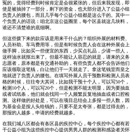
冤的，觉得经费到时候肯定是会很紧张的，但后来我发现，即
使是被抽掉了一部分，剩下的资金，也大部分进入了公益小组
负责人的腰包，而且几乎每个公益小组都是这么干的。其中一
个负责人的话说：咱北京这公益圈里，每个区县就这几块料，
谁还不清楚谁的底细啊。
但这些拨下来的款应该是用来干什么的？组织外展的材料费、
人员补助、车马费用等，但是有时候负责人会在这种外展会上
做手脚，比如买一些便宜的东西，少买点礼品，少请一些人，
这样油水就抠出来了。但最不能让人容忍的就是，请来的义务
志愿者，原本都是有交通补助的，有些负责人都不会告诉他们
应该领取这笔钱，白让他们干一天就走了。拿这笔钱堂而皇之
地就进了负责人的腰包。在填写外展人员干预数和检测人员表
格的时候，往往夸大其词，比如我干预十个人，可以写50个，
检测10个人，可以写20个，但是检测不能太明显，因为要抽血
或者试纸条，他们就会找同一个人频繁反复地抽血或者口腔检
测。这样做的好处是，可以在项目总结会上多报一些人数，因
为基金会是按人头给钱的，只要不是太夸张，都是过得去的，
那报的人越多，申请的经费就越多。
在我们城八区都会有各区县的疾控中心，每个疾控中心都有若
干公益小组为这些疾控中心提供男男人群的检测和感染者关怀