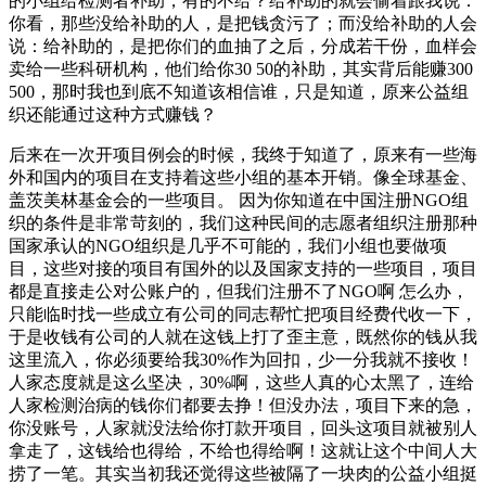
的小组给检测者补助，有的不给？给补助的就会偷着跟我说：
你看，那些没给补助的人，是把钱贪污了；而没给补助的人会
说：给补助的，是把你们的血抽了之后，分成若干份，血样会
卖给一些科研机构，他们给你30 50的补助，其实背后能赚300
500，那时我也到底不知道该相信谁，只是知道，原来公益组
织还能通过这种方式赚钱？
后来在一次开项目例会的时候，我终于知道了，原来有一些海
外和国内的项目在支持着这些小组的基本开销。像全球基金、
盖茨美林基金会的一些项目。 因为你知道在中国注册NGO组
织的条件是非常苛刻的，我们这种民间的志愿者组织注册那种
国家承认的NGO组织是几乎不可能的，我们小组也要做项
目，这些对接的项目有国外的以及国家支持的一些项目，项目
都是直接走公对公账户的，但我们注册不了NGO啊 怎么办，
只能临时找一些成立有公司的同志帮忙把项目经费代收一下，
于是收钱有公司的人就在这钱上打了歪主意，既然你的钱从我
这里流入，你必须要给我30%作为回扣，少一分我就不接收！
人家态度就是这么坚决，30%啊，这些人真的心太黑了，连给
人家检测治病的钱你们都要去挣！但没办法，项目下来的急，
你没账号，人家就没法给你打款开项目，回头这项目就被别人
拿走了，这钱给也得给，不给也得给啊！这就让这个中间人大
捞了一笔。其实当初我还觉得这些被隔了一块肉的公益小组挺