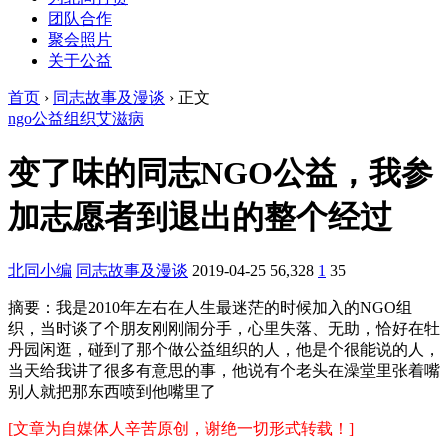
团队合作
聚会照片
关于公益
首页
›
同志故事及漫谈
›
正文
ngo
公益组织
艾滋病
变了味的同志NGO公益，我参
加志愿者到退出的整个经过
北同小编
同志故事及漫谈
2019-04-25
56,328
1
35
摘要：
我是2010年左右在人生最迷茫的时候加入的NGO组
织，当时谈了个朋友刚刚闹分手，心里失落、无助，恰好在牡
丹园闲逛，碰到了那个做公益组织的人，他是个很能说的人，
当天给我讲了很多有意思的事，他说有个老头在澡堂里张着嘴
别人就把那东西喷到他嘴里了
[文章为自媒体人辛苦原创，谢绝一切形式转载！]