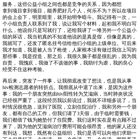
服务，这些公益小组之间也都是竞争的关系，因为都想
拿到项目拿到项目，能养肥好几个人，何乐不为？所以在项目
的会上会下，明里暗里，就开始明争暗斗。我记得有一次，一
个小组负责人联系到了我，说让我写个材料，起初我不明白写
什么，他说你只是写就行了，还给我讲了一堆另外一个公益小
组的坏话，我当初真的不知道他说的是真是假，但像是真的，
我就写了，还发了匿名挂号信给他们小组的上级单位。可后来
我才知道，我是被人当了枪使，人家根本没有做过我信上写的
那些事，我是捏造，那之后，我很久脑子都是很乱的，因为我
自责， 我愧疚，我做了不该做的事，我助纣为虐，我的良心
经受不住这种考验。
再后来，突发了一件事，让我彻底改变了想法，也是我从事
hiv检测志愿者的转折点。我彻底从中退了出来，是因为这件
事：我的一个朋友突然由hiv阳性转为艾滋病，当时肺炎状况
已经很严重了，这段经历我以前说过，我就不详细多说了，当
时情况很危急，送到了医院，立刻住院治疗，我和另外一个朋
友，都有自己的工作，但我们请了3天假，由于临时需要钱，
我们都借了钱为她垫付了住院费。我们这时实在是有点顾不过
来了，因为他的艾滋病治疗费用可能会很昂贵，他的家人还没
有到达，我想，既然有公益组织，我们是否可以向他们求助一