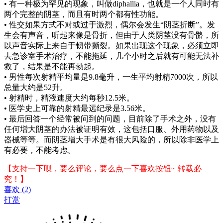
• 有一种极为罕见的现象，叫做diphallia，也就是一个人同时有
两个完整的阴茎，而且有时两个都有性功能。
• 性交如果方式不对或过于激烈，偶尔会发生“阴茎折断”。发
生会有声音，听起来像是骨折，但由于人类阴茎没有骨骼，所
以声音实际上来自于韧带撕裂。如果出现这个现象，必须立即
去急诊室手术治疗，不能拖延，几个小时之后就有可能无法补
救了，结果是不能再勃起。
• 男性每次射精平均量是9.8毫升，一生平均射精7000次，所以
总量大约是52升。
• 射精时，精液速度大约每秒12.5米。
• 医学史上可靠的射精最远纪录是3.56米。
• 最后回答一个经常被问到的问题，目前除了手术之外，没有
任何增大阴茎的办法被证明有效，这包括口服、外用药物以及
器械等等。而阴茎增大手术是有很大风险的，所以除非医学上
有必要，不能考虑。
【支持一下呗，要么评论，要么点一下喜欢按钮~ 转载必
究！】
喜欢
(
2
)
打赏