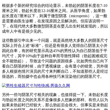
根据多个新的研究综合的结论显示，未勃起的阴茎长度在7-10
厘米之间，勃起长度在12-16厘米之间。从医学角度，如果勃
起长度在7厘米以下，则属于微型阴茎（micropenis），这一般
是需要由医生诊断，在发现原因之后解决的。但应该说明一
下，在现代绝大多数微型阴茎是在婴儿出生时就发现的，所以
成年人中有是很少见的。
这些数据引申出来一个问题，就是虽然绝大多数人的阴茎尺寸
实际上符合上述“标准”，但还是有很多人觉得自己阴茎太小并
因此自卑，有的研究显示高达45%的男性认为自己阴茎低于平
均尺寸，其中10%由于这种自卑而导致性障碍（勃起困难或完
全不能勃起）。导致这个问题的原因很多，比如男性自己向下
看自己阴茎的时候，由于透视缘故，会有显小的错觉，另外很
多人根据色情片演员的尺寸来判断自己，不知道那些人是经过
筛选的，而拍摄中也会用各种技巧来渲染他们的阴茎尺寸。
另外一些与阴茎尺寸相关的现象，也值得提一下。未勃起长度
与勃起长度之间的关系不是像很多人想象的那样。有些人以为
如果未勃起时已经较大，那么勃起后会很大。但事实是未勃起