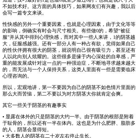
不如技术好。这方面的具体技巧，如果网友们有兴趣，我以后
会写一篇专文来谈。
性快感的另外一个重要因素，也就是心理因素，由于文化等等
的影响，倒确实有时会与尺寸相关。有些做0的，希望“被征
服”并从其中得到心理快感，而对其中一些人来讲，1的阴茎越
大，征服感越强。还有一部分人有一种占有欲，觉得如果自己
的性伙伴拥有很大的阴茎，就说明自己很有吸引力，甚至还有
人以此向别人炫耀的。这些很多是缘于内心深处的自卑感，严
重的能发展成针对这一点的一种强迫症，不断地寻求越来越大
的，而无法与一个人保持关系，这类人里面有一些是需要临床
心理咨询的。
所以，宏观地讲，第一不要因为自己的阴茎不如色情片里面的
那么大而苦恼，第二不要以为对方阴茎大你就肯定会爽。
其它一些关于阴茎的有趣事实
• 显露在体外的只是阴茎的大约一半。由于阴茎的根部是附着
于耻骨的，所以还有一半在体内。这也是为什么肥胖、脂肪多
的人，阴茎会显得短。
• 大多数人的阴茎在二十岁左右停止生长。