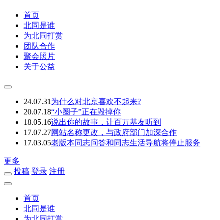
首页
北同是谁
为北同打赏
团队合作
聚会照片
关于公益
24.07.31
为什么对北京喜欢不起来?
20.07.18
“小圈子”正在毁掉你
18.05.16
说出你的故事，让百万基友听到
17.07.27
网站名称更改，与政府部门加深合作
17.03.05
老版本同志问答和同志生活导航将停止服务
更多
投稿
登录
注册
首页
北同是谁
为北同打赏