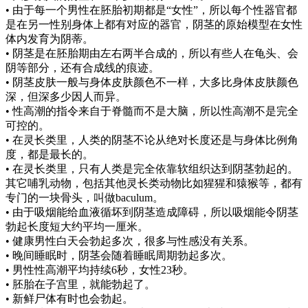
• 由于每一个男性在胚胎初期都是“女性”，所以每个性器官都
是在另一性别身体上都有对应的器官，阴茎的原始模型在女性
体内发育为阴蒂。
• 阴茎是在胚胎期由左右两半合成的，所以有些人在龟头、会
阴等部分，还有合成线的痕迹。
• 阴茎皮肤一般与身体皮肤颜色不一样，大多比身体皮肤颜色
深，但深多少因人而异。
• 性高潮的指令来自于脊髓而不是大脑，所以性高潮不是完全
可控的。
• 在灵长类里，人类的阴茎不论从绝对长度还是与身体比例角
度，都是最长的。
• 在灵长类里，只有人类是完全依靠软组织达到阴茎勃起的。
其它哺乳动物，包括其他灵长类动物比如猩猩和猿猴等，都有
专门的一块骨头，叫做baculum。
• 由于吸烟能给血液循坏到阴茎造成障碍，所以吸烟能令阴茎
勃起长度短大约平均一厘米。
• 健康男性白天会勃起多次，很多与性感没有关系。
• 晚间睡眠时，阴茎会随着睡眠周期勃起多次。
• 男性性高潮平均持续6秒，女性23秒。
• 胚胎在子宫里，就能勃起了。
• 新鲜尸体有时也会勃起。