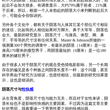
时不大的阴茎，勃起后相对增长较大，而未勃起就较大的，勃
起后不会加大很多。有调查显示，大约79%属于前者，21%属
于后者。所以，根据一个人未勃起的阴茎大小来判断勃起后大
小，可能会令你惊讶的。
另外各个文化中，都有关于阴茎与人体其它某个部位尺寸相应
的迷信，比如有的人相信如果对方脚大、鼻子大等等，阴茎也
会大。最新的研究显示，阴茎尺寸，与身高、体型、脚、鼻
子、手等等的尺寸没有任何关系。Master & Johnson所做的一
项测量300个男性的调查中，有最长的阴茎（14厘米）是一位
身高170厘米的瘦型男子，而阴茎最短的（6厘米）是一位180
厘米的健壮男子。
由于很多人对于阴茎尺寸的观念受色情电影影响，另一个长期
存在的偏见是各个种族之间阴茎长度不一样，这个问题，甚至
科学界由于研究方法错误，也曾经相信，但最新的研究结果显
示，这也是错误的。
阴茎尺寸与
性快感
从生育角度，阴茎尺寸也与能力无关，而且对于女性来讲，阴
茎长短也不是影响性快感的主要因素。不过因为这篇文章主要
针对男同，我着重谈一下男男性爱之间的快感问题。