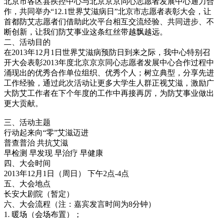
北京市各区县疾控中心与北京京京同心志愿者发展中心通力合
作，共同举办“12.1世界艾滋病日”北京市志愿者表彰大会，让
首都防艾志愿者们借助此次平台相互交流经验、共同进步、不
断创新，让我们防艾事业这条红丝带越飘越远。
二、活动目的
在2013年12月1日世界艾滋病预防日到来之际，我中心特别召
开大会表彰2013年度北京京京同心志愿者发展中心合作过程中
涌现出的优秀合作单位组织、优秀个人；树立典型，分享先进
工作经验，通过此次活动让更多大学生人群正视艾滋，激励广
大防艾工作者在下个年度的工作中再接再厉，为防艾事业做出
更大贡献。
三、活动主题
行动起来向“零”艾滋迈进
普查普治 共抗艾滋
早检测 早发现 早治疗 早健康
四、大会时间
2013年12月1日（周日） 下午2点-4点
五、大会地点
长安大剧院（暂定）
六、大会流程（注：嘉宾发言时间为8分钟）
1. 暖场（会场布置）；