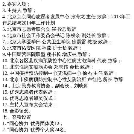
2. 嘉宾入场；
3. 主持人 致辞；
4. 北京京京同心志愿者发展中心 张海龙 主任 致辞；2013年工
作总结与2014年工作计划
5. 北京市志愿者联合会 崔书记 致辞
6. 北京市社会工作委员会书记 陈权余 副处长 致辞；
7. 北京大学医学部 公共卫生学院 徐震雷 教授 致辞；
8. 北京市佑安医院 福燕 护士长 致辞；
9. 中国民营医院联盟 秘书长 增庆林 致辞；
10. 北京各区县疾病预防控中心性病艾滋病科 代表 致辞；
11. 北京性病艾滋病协会 郑志伟 会长 致辞；
12. 中国疾控预防控制中心艾滋病中心 徐杰 主任 致辞；
13. 北京市疾病预防控制中心性艾防治所 卢红艳 所长 致辞
14，北京民办教育协会，副会长，刘晓刚
15. 优秀志愿者代表致辞；
16. 优秀志愿者颁奖仪式；
17. 主持人宣布大会结束；
18. 合影留念。
七、奖项设置
1. “同心协力”优秀团体奖12；
2. “同心协力”优秀个人奖24名。