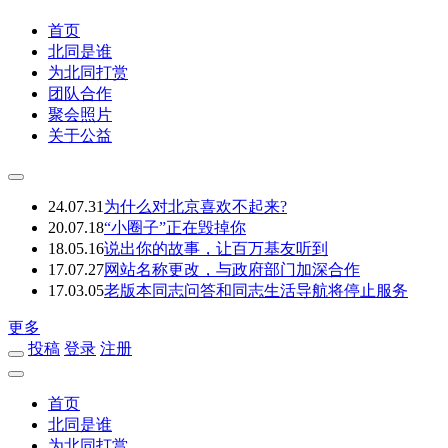
首页
北同是谁
为北同打赏
团队合作
聚会照片
关于公益
24.07.31
为什么对北京喜欢不起来?
20.07.18
“小圈子”正在毁掉你
18.05.16
说出你的故事，让百万基友听到
17.07.27
网站名称更改，与政府部门加深合作
17.03.05
老版本同志问答和同志生活导航将停止服务
更多
投稿
登录
注册
首页
北同是谁
为北同打赏