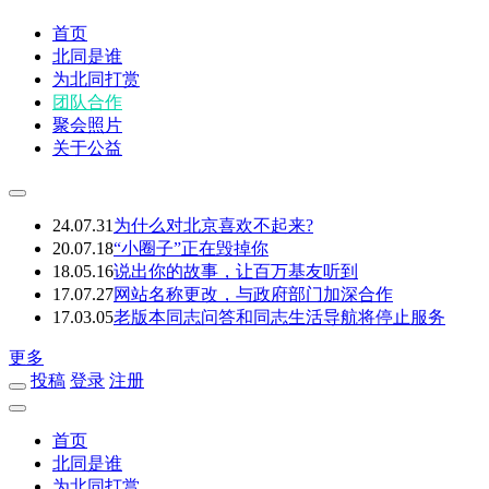
首页
北同是谁
为北同打赏
团队合作
聚会照片
关于公益
24.07.31
为什么对北京喜欢不起来?
20.07.18
“小圈子”正在毁掉你
18.05.16
说出你的故事，让百万基友听到
17.07.27
网站名称更改，与政府部门加深合作
17.03.05
老版本同志问答和同志生活导航将停止服务
更多
投稿
登录
注册
首页
北同是谁
为北同打赏