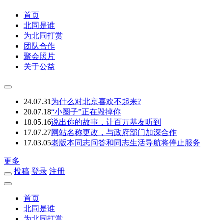
首页
北同是谁
为北同打赏
团队合作
聚会照片
关于公益
24.07.31
为什么对北京喜欢不起来?
20.07.18
“小圈子”正在毁掉你
18.05.16
说出你的故事，让百万基友听到
17.07.27
网站名称更改，与政府部门加深合作
17.03.05
老版本同志问答和同志生活导航将停止服务
更多
投稿
登录
注册
首页
北同是谁
为北同打赏