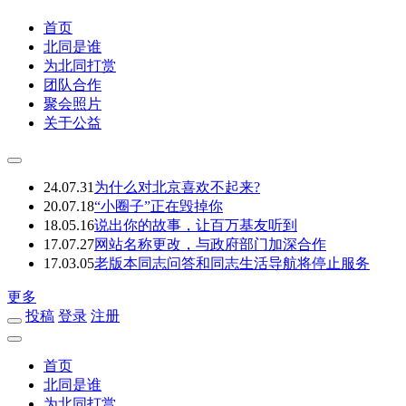
首页
北同是谁
为北同打赏
团队合作
聚会照片
关于公益
24.07.31
为什么对北京喜欢不起来?
20.07.18
“小圈子”正在毁掉你
18.05.16
说出你的故事，让百万基友听到
17.07.27
网站名称更改，与政府部门加深合作
17.03.05
老版本同志问答和同志生活导航将停止服务
更多
投稿
登录
注册
首页
北同是谁
为北同打赏