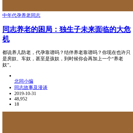
中年
代孕
养老
同志
同志养老的困局：独生子未来面临的大危
机
都说养儿防老，代孕靠谱吗？结伴养老靠谱吗？你现在也许只
是房奴、车奴，甚至是孩奴，到时候你会再加上一个“养老
奴”。
北同小编
同志故事及漫谈
2019-10-31
48,952
18