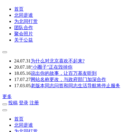
首页
北同是谁
为北同打赏
团队合作
聚会照片
关于公益
24.07.31
为什么对北京喜欢不起来?
20.07.18
“小圈子”正在毁掉你
18.05.16
说出你的故事，让百万基友听到
17.07.27
网站名称更改，与政府部门加深合作
17.03.05
老版本同志问答和同志生活导航将停止服务
更多
投稿
登录
注册
首页
北同是谁
为北同打赏